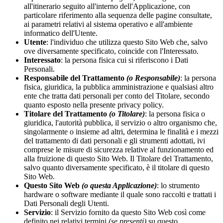
all'itinerario seguito all'interno dell'Applicazione, con
particolare riferimento alla sequenza delle pagine consultate,
ai parametri relativi al sistema operativo e all'ambiente
informatico dell'Utente.
Utente
: l'individuo che utilizza questo Sito Web che, salvo
ove diversamente specificato, coincide con l'Interessato.
Interessato
: la persona fisica cui si riferiscono i Dati
Personali.
Responsabile del Trattamento
(o Responsabile)
: la persona
fisica, giuridica, la pubblica amministrazione e qualsiasi altro
ente che tratta dati personali per conto del Titolare, secondo
quanto esposto nella presente privacy policy.
Titolare del Trattamento
(o Titolare)
: la persona fisica o
giuridica, l'autorità pubblica, il servizio o altro organismo che,
singolarmente o insieme ad altri, determina le finalità e i mezzi
del trattamento di dati personali e gli strumenti adottati, ivi
comprese le misure di sicurezza relative al funzionamento ed
alla fruizione di questo Sito Web. Il Titolare del Trattamento,
salvo quanto diversamente specificato, è il titolare di questo
Sito Web.
Questo Sito Web
(o questa Applicazione)
: lo strumento
hardware o software mediante il quale sono raccolti e trattati i
Dati Personali degli Utenti.
Servizio
: il Servizio fornito da questo Sito Web così come
definito nei relativi termini
(se presenti)
su questo