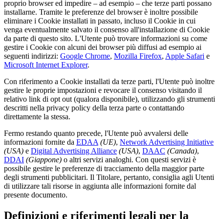
proprio browser ed impedire – ad esempio – che terze parti possano
installarne. Tramite le preferenze del browser è inoltre possibile
eliminare i Cookie installati in passato, incluso il Cookie in cui
venga eventualmente salvato il consenso all'installazione di Cookie
da parte di questo sito. L'Utente può trovare informazioni su come
gestire i Cookie con alcuni dei browser più diffusi ad esempio ai
seguenti indirizzi:
Google Chrome
,
Mozilla Firefox
,
Apple Safari
e
Microsoft Internet Explorer
.
Con riferimento a Cookie installati da terze parti, l'Utente può inoltre
gestire le proprie impostazioni e revocare il consenso visitando il
relativo link di opt out (qualora disponibile), utilizzando gli strumenti
descritti nella privacy policy della terza parte o contattando
direttamente la stessa.
Fermo restando quanto precede, l'Utente può avvalersi delle
informazioni fornite da
EDAA
(UE)
,
Network Advertising Initiative
(USA)
e
Digital Advertising Alliance
(USA)
,
DAAC
(Canada)
,
DDAI
(Giappone)
o altri servizi analoghi. Con questi servizi è
possibile gestire le preferenze di tracciamento della maggior parte
degli strumenti pubblicitari. Il Titolare, pertanto, consiglia agli Utenti
di utilizzare tali risorse in aggiunta alle informazioni fornite dal
presente documento.
Definizioni e riferimenti legali per la